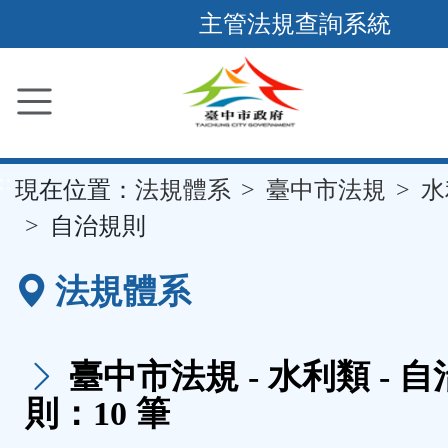
跳
主管法規查詢系統
到
主
要
內
容
::
現在位置：
法規體系
臺中市法規
水
區
塊
自治規則
法規體系
臺中市法規 - 水利類 - 
則：10 筆