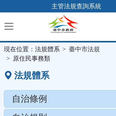
跳
主管法規查詢系統
到
主
要
內
容
::
現在位置：
法規體系
臺中市法規
區
塊
原住民事務類
法規體系
自治條例