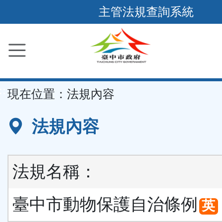
跳
主管法規查詢系統
到
主
要
內
容
::
現在位置：
法規內容
區
塊
法規內容
法規名稱：
臺中市動物保護自治條例
英