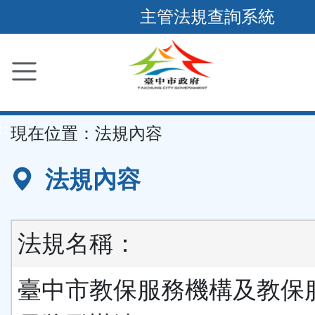
跳
主管法規查詢系統
到
主
要
內
容
::
現在位置：
法規內容
區
塊
法規內容
法規名稱：
臺中市教保服務機構及教保