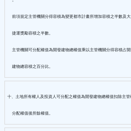
前項規定主管機關分得容積為變更都市計畫所增加容積之半數及
捷運獎勵容積之半數。
主管機關可分配權值為開發建物總權值乘以主管機關分得容積占開
建物總容積之百分比。
十、土地所有權人及投資人可分配之權值為開發建物總權值扣除主
分配權值後所餘權值。