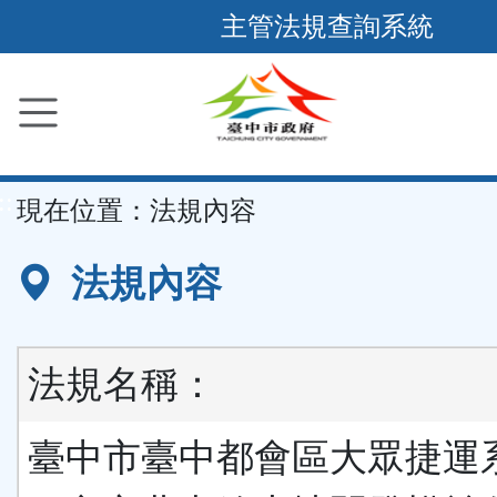
跳
主管法規查詢系統
到
主
要
內
容
::
現在位置：
法規內容
區
塊
法規內容
法規名稱：
臺中市臺中都會區大眾捷運