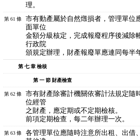
理。
市有動產屬於自然燬損者，管理單位
第 61 條
面單位
金額分級核定，完成報廢程序後減除
行政院
頒規定辦理，財產報廢單應連同每半
第 七 章 檢核
第 一 節 財產檢查
市有財產除審計機關依審計法規定隨
第 62 條
位經管
之財產，應定期或不定期檢核。
前項定期檢查，每二年辦理一次。
各管理單位應隨時注意所出租、出借
第 63 條