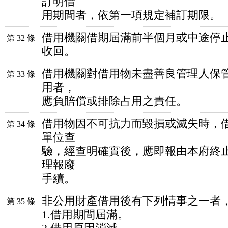
訂明借
用期間者，依第一項規定補訂期限。
借用機關借期屆滿前半個月或中途停
第 32 條
收回。
借用機關對借用物未盡善良管理人保
第 33 條
用者，
應負賠償或排除占用之責任。
借用物因不可抗力而毀損或滅失時，
第 34 條
單位查
驗，經查明確實後，應即報由本府終
理報廢
手續。
非公用財產借用後有下列情事之一者
第 35 條
1.借用期間屆滿。