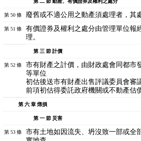
第 二 節 動產、有價證券及權利之處分
廢舊或不適公用之動產須處理者，其
第 50 條
有價證券及權利之處分由管理單位報
第 51 條
理。
第 三 節 計價
市有財產之計價，由財政處會同都市
第 52 條
等單位
初估後送市有財產出售評議委員會審
前項初估得委託政府機關或不動產估
第 六 章 燬損
第 一 節 災害
市有土地如因流失、坍沒致一部或全
第 53 條
實地查