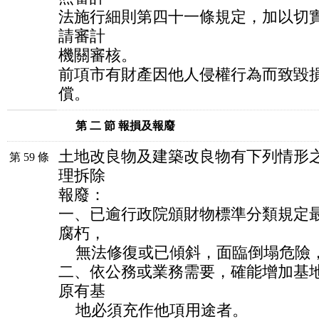
法施行細則第四十一條規定，加以切
請審計
機關審核。
前項市有財產因他人侵權行為而致毀
償。
第 二 節 報損及報廢
土地改良物及建築改良物有下列情形
第 59 條
理拆除
報廢：
一、已逾行政院頒財物標準分類規定
腐朽，
無法修復或已傾斜，面臨倒塌危險
二、依公務或業務需要，確能增加基
原有基
地必須充作他項用途者。