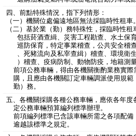
四、前點特殊情況，指下列情形：
（一）機關位處偏遠地區無法採臨時性租車
（二）基於業（勤）務特殊性，採臨時性租
包括菸酒查緝、災害工程勘查、水土保育
巡防保育，特定事業稽查，公共安全稽查
、死豬流向及私宰查緝）稽查、環境衛生
）稽查、疫病防制、動物防疫，地籍測量
前項公務車輛，得由各機關衡酌業務實際
購，且應由各機關訂定車輛調派使用規範
勤）務。
五、各機關採購各種公務車輛，應依各年度
定公務車輛預算編列標準辦理。
前項編列標準已含該車輛所需之各項配備
逾越該標準之規定。