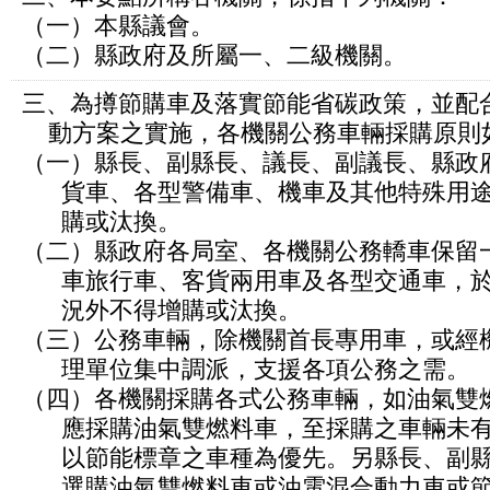
（一）本縣議會。
（二）縣政府及所屬一、二級機關。
三、為撙節購車及落實節能省碳政策，並配
動方案之實施，各機關公務車輛採購原則
（一）縣長、副縣長、議長、副議長、縣政
貨車、各型警備車、機車及其他特殊用途
購或汰換。
（二）縣政府各局室、各機關公務轎車保留
車旅行車、客貨兩用車及各型交通車，於
況外不得增購或汰換。
（三）公務車輛，除機關首長專用車，或經
理單位集中調派，支援各項公務之需。
（四）各機關採購各式公務車輛，如油氣雙
應採購油氣雙燃料車，至採購之車輛未有
以節能標章之車種為優先。另縣長、副縣
選購油氣雙燃料車或油電混合動力車或節