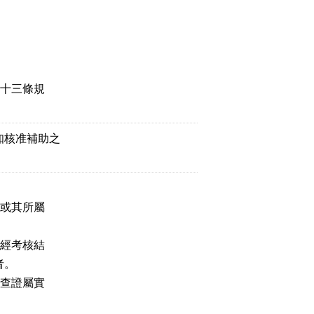
三十三條規
知核准補助之
校或其所屬
或經考核結
者。
經查證屬實