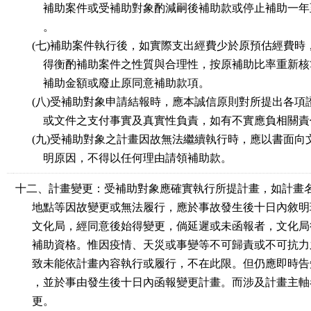
補助案件或受補助對象酌減嗣後補助款或停止補助一年
。
(七)補助案件執行後，如實際支出經費少於原預估經費時
得衡酌補助案件之性質與合理性，按原補助比率重新核
補助金額或廢止原同意補助款項。
(八)受補助對象申請結報時，應本誠信原則對所提出各項
或文件之支付事實及真實性負責，如有不實應負相關責
(九)受補助對象之計畫因故無法繼續執行時，應以書面向
明原因，不得以任何理由請領補助款。
十二、計畫變更：受補助對象應確實執行所提計畫，如計畫
地點等因故變更或無法履行，應於事故發生後十日內敘明
文化局，經同意後始得變更，倘延遲或未函報者，文化局
補助資格。惟因疫情、天災或事變等不可歸責或不可抗力
致未能依計畫內容執行或履行，不在此限。但仍應即時告
，並於事由發生後十日內函報變更計畫。而涉及計畫主軸
更。