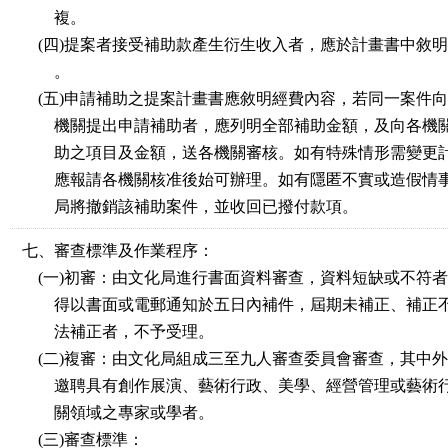
複。
(四)提案者接受補助款產生衍生收入者，應於計畫書中敘
。
(五)申請補助之提案計畫書應敘明經費內容，若同一案件
機關提出申請補助者，應列明全部補助金額，及向各機
助之項目及金額，送各機關審核。如有特殊情形需變更
應報請各機關核准後始可辦理。如有隱匿不實或造假情
局將撤銷該補助案件，並收回已撥付款項。
七、審查標準及作業程序：
(一)初審：由文化局進行書面資料審查，資料短缺或不符
得以書面或電郵通知於五日內補件，屆期未補正、補正
法補正者，不予受理。
(二)複審：由文化局組成三至九人審查委員會審查，其中
邀聘具有創作展演、藝術行政、美學、經營管理或藝術
關領域之專家或學者。
(三)審查標準：