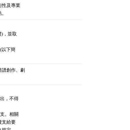
術性及專業
點。
)，並取
(以下簡
樂譜創作、劇
支出，不得
報支。相關
費支給要
之規定。