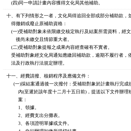
(四)同一申請計畫內容獲得文化局其他補助。
十、有下列情形之一者，文化局得追回全部或部分補助款，
得撤銷或廢止原補助資格：
(一)受補助對象未依限繳交核定執行及結案所需資料，經
後尚未繳交且情節重大者。
(二)受補助對象提報之成果內容經查確有不實者。
受補助對象經文化局通知應繳回補助款，逾期不履行者，
法及行政執行法規定辦理。
十一、經費請撥、核銷程序及應備文件：
(一)採結案通過後一次撥付：受補助對象於計畫執行完成
內(至遲於該年度十二月十五日前)，提送以下文件辦理
案：
1、領據。
2、經費支出分攤表。
3、各項證明單據或文件。