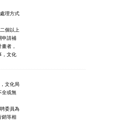
明處理方式
向二個以上
關申請補
計畫者，
事，文化
者，文化局
不全或無
外聘委員為
行銷等相