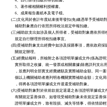
4、自行辦理扣繳所得切結書。
5、著作權相關權利授權書。
6、成果報告書紙本及電子檔。
(二)文化局於會計年度結束後寄發扣(免)繳憑單予受補助
補助對象應自行依照所得稅法規定申報扣繳。
(三)補助款支出如涉及個人所得者，受補助對象應依所得
規定自行辦理所得稅扣繳事宜。
(四)受補助對象支出經費中如涉及採購事項，應依政府採
關規定辦理。
(五)經費結報時，所檢附之各項證明單據或文件(係為證明
實所取得之收據、統一發票或相關書據)除應詳列支出
，並應列明全部實支經費總額及實際補助金額。同一案
個以上機關補助者應列明各機關實際補助金額；文化局
，得將各項證明單據或文件退還受補助對象。
(六)受補助對象對於依前款規定退還之各項證明單據或文
有關規定妥善保存。如發現受補助對象未依規定妥善保
證明單據或文件，致有毀損、滅失等情事，得依情節輕