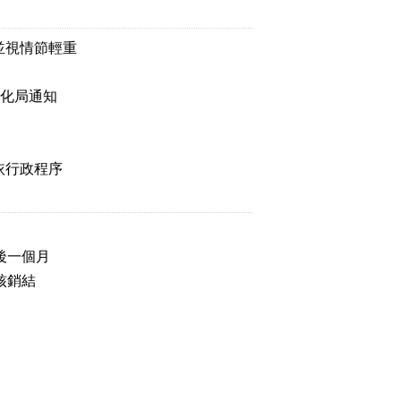
並視情節輕重
文化局通知
依行政程序
後一個月
核銷結