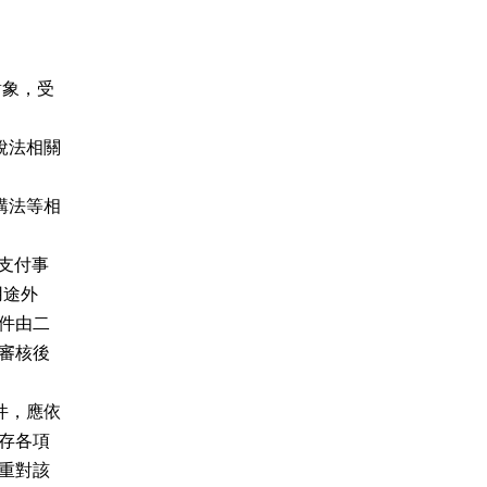
對象，受
稅法相關
購法等相
支付事
用途外
件由二
審核後
件，應依
存各項
重對該