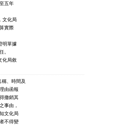
至五年
，文化局
算實際
證明單據
任。
文化局敘
名稱、時間及
理由函報
得撤銷其
之事由，
知文化局
者不得變