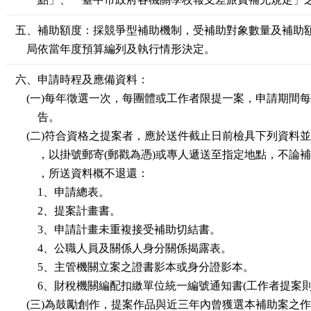
五、補助額度：採競爭型補助機制，受補助對象數量及補助
局依當年度預算編列及執行情形決定。
六、申請時程及應備資料：
(一)每年徵選一次，每團體或工作者限提一案，申請期間
告。
(二)符合資格之提案者，應於送件截止日前檢具下列資料
，以掛號郵寄(郵戳為憑)或專人遞送至指定地點，不論補
，所送資料概不退還：
1、申請總表。
2、提案計畫書。
3、申請計畫未重複接受補助切結書。
4、公職人員及關係人身分關係揭露表。
5、主管機關立案之證書影本或身分證影本。
6、財稅機關編配扣繳單位統一編號通知書(工作者提案則
(三)為鼓勵創作，提案作品與近三年內曾獲選本補助案之