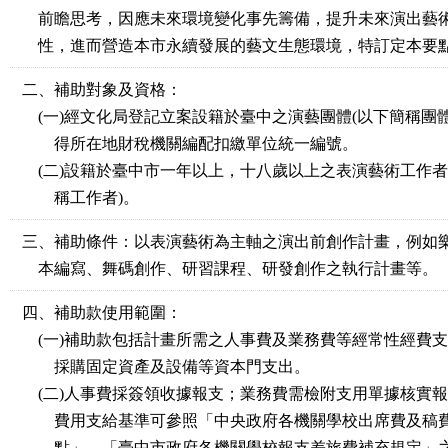
前瞻思考，因應未來環境變化事先籌備，提升未來演出藝
性，進而營造本市永續發展的藝文生態環境，特訂定本要
二、補助對象及資格：
(一)經文化局登記立案設籍於臺中之演藝團體(以下簡稱團體
得所在地財稅機關編配扣繳單位統一編號。
(二)設籍於臺中市一年以上，十八歲以上之表演藝術工作者
稱工作者)。
三、補助條件：以表演藝術為主軸之演出前創作計畫，例如
本編寫、舞碼創作、研習課程、研發創作之執行計畫等。
四、補助款使用範圍：
(一)補助款包括計畫所需之人事費及業務費等經常性經費
採購固定資產及設備等資本門支出。
(二)人事費採簽領收據報支；業務費需檢附支用單據核實
費用支給基準可參照「中央政府各機關學校出席費及稿
點」、「臺中市政府各機關學校報支差旅費補充規定」