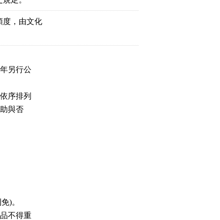
額度，由文化
每年另行公
並依序排列
助與否
免)。
作品不得重