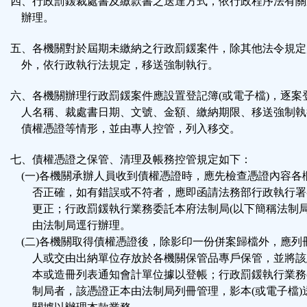
四、行政罰鍰裁處書及繳款書之送達方式，依行政程序法有關
辦理。
五、各機關對於屆期未繳納之行政罰鍰案件，除其他法令規定
外，依行政執行法規定，移送強制執行。
六、各機關辦理行政罰鍰案件應設置登記簿(或電子檔)，逐案
人名稱、裁處書日期、文號、金額、繳納期限、移送強制執
債權憑證等情形，並由專人控管，列入移交。
七、債權憑證之保管、清理及帳務控管規定如下：
(一)各機關承辦人員收到債權憑證時，應先檢查憑證內容各
否正確，如有錯誤或不符者，應即函請法務部行政執行署
更正；行政罰鍰執行業務委託本府法制局(以下簡稱法制局
由法制局逕行辦理。
(二)各機關取得債權憑證後，除影印一份併案歸檔外，應列
人或交由出納單位存放於各機關保管品專戶保管，並將該
本或造冊列表通知會計單位據以登帳；行政罰鍰執行業務
制局者，該憑證正本由法制局列冊管理，影本(或電子檔)