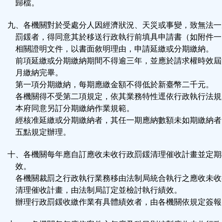
歸檔。
九、各機關對於受處分人因經濟狀況、天災或事變，致無法一
罰鍰者，得同意其於移送行政執行前填具申請書（如附件一
相關證明文件，以書面敘明理由，申請延繳或分期繳納。
前項延繳或分期繳納期間不得逾三年，並應於請求權時效屆
月繳納完畢。
第一項分期繳納，每期應繳金額不得低於新臺幣二千元。
各機關得不受第二項規定，依其業務特性逕依行政執行法規
本府同意另訂分期繳納作業規範。
經核准延繳或分期繳納者，其任一期應納數額未如期繳納者
五點規定辦理。
十、各機關每年應自訂應收未收行政罰鍰清理催收計畫並定期
效。
各機關裁罰之行政執行業務移由法制局統合執行之應收未收
清理催收計畫，由法制局訂定並檢討執行績效。
辦理行政罰鍰收繳作業有具體績效者，由各機關依規定簽報