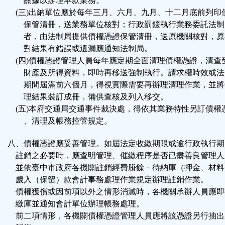
關據以辦理本款業務。
(三)出納單位應於每年三月、六月、九月、十二月底前列印
保管清冊，送業務單位核對；行政罰鍰執行業務委託法制
者，由法制局提供債權憑證保管清冊，送原機關核對，原
對結果有錯誤或遺漏應通知法制局。
(四)債權憑證管理人員每年應定期全面清理債權憑證，清查
財產及所得資料，即時再移送強制執行。請求權時效或法
期間屆滿前六個月，得視實際需要再辦理清理作業，並將
理結果裝訂成冊，備供查核及列入移交。
(五)本府交通局交通事件裁決處，得依其業務特性另訂債權
、清理及帳務控管規定。
八、債權憑證應妥善管理。如屆法定收繳期限或逾行政執行期
註銷之必要時，應查明管理、催繳程序是否已盡善良管理人
並依臺中市政府各機關註銷經費賸餘－待納庫（押金、材料
歲入（保留）款會計事務處理作業規定辦理註銷作業。
債權獲償或因前項以外之情形消滅時，各機關承辦人員應即
繳庫並通知會計單位辦理帳務處理。
前二項情形，各機關債權憑證管理人員應將該憑證另行抽出