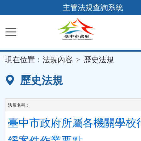
跳
主管法規查詢系統
到
主
要
內
容
::
現在位置：
法規內容
歷史法規
區
塊
歷史法規
法規名稱：
臺中市政府所屬各機關學校
鍰案件作業要點