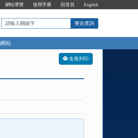
網站導覽
使用手冊
回首頁
English
請
整合查詢
輸
入
網站
關
鍵
字
友善列印