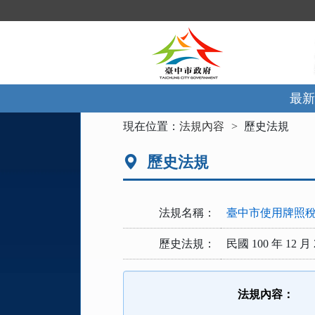
跳
到
主
要
內
容
區
最新
塊
:::
現在位置：
法規內容
歷史法規
歷史法規
法規名稱：
臺中市使用牌照
歷史法規：
民國 100 年 12 月 
法規內容：