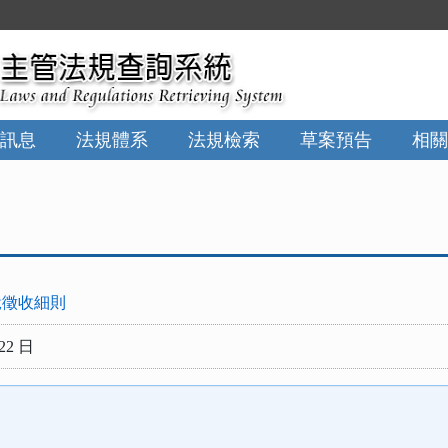
:::
訊息
法規體系
法規檢索
草案預告
相關
稅徵收細則
22 日