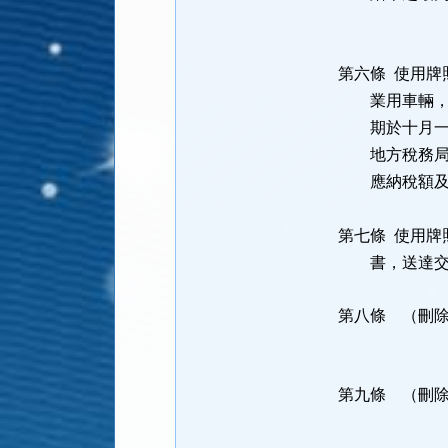
第六條 使用
業用車輛，分
期於十月一日
地方稅務局開
應納稅額及徵
第七條 使用
書，送達交通
第八條 （刪
第九條 （刪