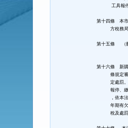
工具報停、報
第十四條 本
方稅務局洽
第十五條 （
第十六條 新
條規定審查其
定處罰
報停、繳銷或
，依本法第二
年期有欠繳使
稅及處罰