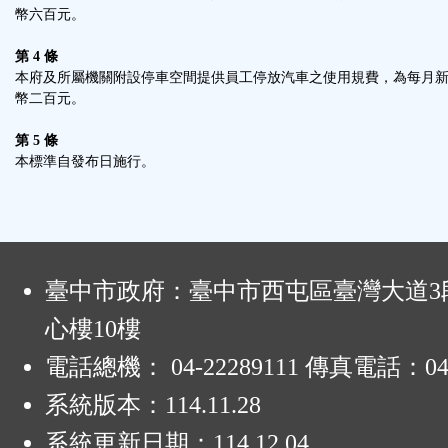
幣六百元。
第 4 條
本府及所屬機關附設停車空間提供員工停放汽車之使用規費，為每月
幣二百元。
第 5 條
本標準自發布日施行。
:
臺中市政府：臺中市西屯區臺灣大道3段
心樓10樓
電話總機： 04-22289111 傳真電話：04-
系統版本：
114.11.28
系統更新日期：
114.12.04