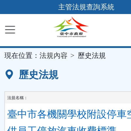
跳
主管法規查詢系統
到
主
要
內
容
::
現在位置：
法規內容
歷史法規
區
塊
歷史法規
法規名稱：
臺中市各機關學校附設停車
供員工停放汽車收費標準