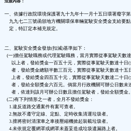
法規內容：
一、依據行政院環境保護署九十九年十一月十五日環署廢字第○
九九七二三號函頒地方機關環保車輛駕駛安全獎金支給要點
定，特訂定本補充規定。
二、駕駛安全獎金發放(扣減)基準如下：
(一)擔任駕駛職務或代理駕駛職務，當月實際從事駕駛天數達五
以上者，發給獎金一百五十元，實際從事駕駛天數達十日(
者，發給獎金總額半數三百元，實際從事駕駛天數達十五日
上者，發給獎金四百五十元，實際從事駕駛天數達二十日(
者，發給全額獎金六百元。倘當月行政機關可辦公日數未
者，依達到該月可辦公日數且擔任駕駛者，發給全額獎金
(二)有下列情形之一者，全月不發給獎金：
1.違反道路交通案件有案可查者。
2.無故不遵守定線、定點、定時收集清運垃圾者。
3.擅將密封清潔車之車後壓縮機掀起裝載垃圾者。
4.未依規定覆網罩或網罩未蓋妥造成垃圾遺漏路上者。