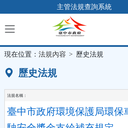
跳
主管法規查詢系統
到
主
要
內
容
::
現在位置：
法規內容
歷史法規
區
塊
歷史法規
法規名稱：
臺中市政府環境保護局環保
駛安全獎金支給補充規定