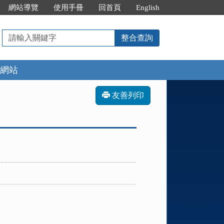
網站導覽
使用手冊
回首頁
English
請
整合查詢
輸
入
網站
關
鍵
字
友善列印