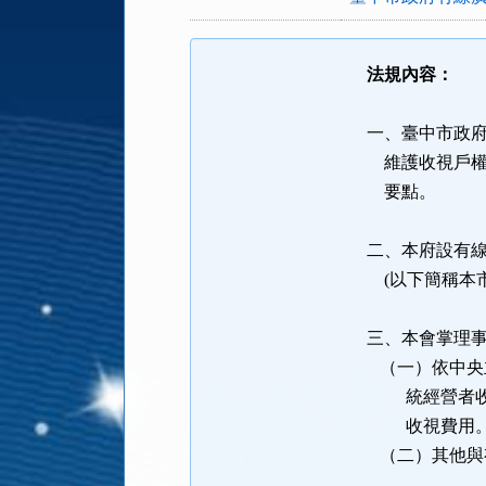
法規內容：
一、臺中市政
維護收視戶權
要點。
二、本府設有
(以下簡稱本
三、本會掌理
（一）依中央主
統經營者收費
收視費用
（二）其他與