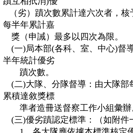
蹟互相扺消)優
（劣）蹟次數累計達六次者，核
每半年累計嘉
獎（申誡）最多以四次為限。
(一)局本部(各科、室、中心)督
半年統計優劣
蹟次數。
(二)大隊、分隊督導：由大隊部
累積達敘獎標
準者造冊送督察工作小組彙辦
(三)優劣蹟認定標準：（如附件
1、各大隊應依據本標準核定優