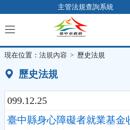
跳
主管法規查詢系統
到
主
要
內
容
::
現在位置：
法規內容
歷史法規
區
塊
歷史法規
099.12.25
臺中縣身心障礙者就業基金