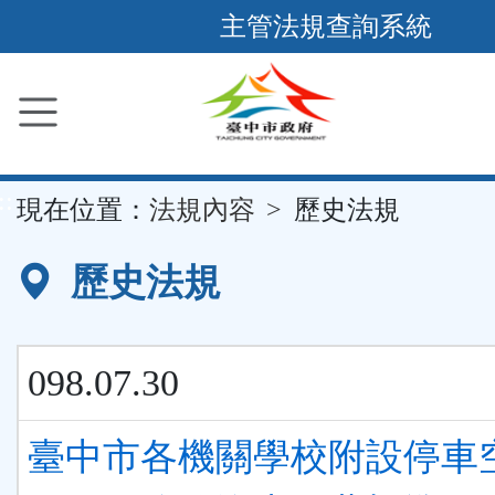
跳
主管法規查詢系統
到
主
要
內
容
::
現在位置：
法規內容
歷史法規
區
塊
歷史法規
098.07.30
臺中市各機關學校附設停車