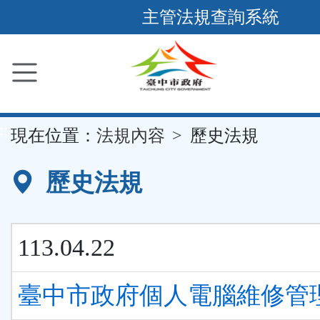
跳
主管法規查詢系統
到
主
要
內
容
::
現在位置：
法規內容
歷史法規
區
塊
歷史法規
113.04.22
臺中市政府個人電腦維修管