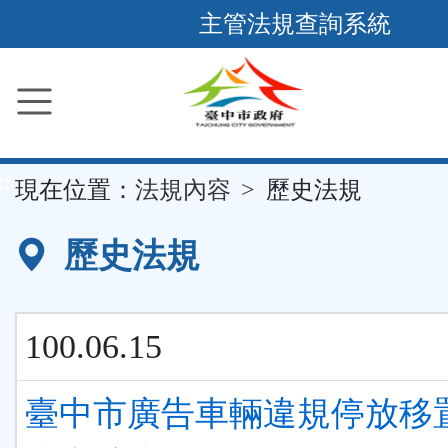
跳
主管法規查詢系統
到
主
要
內
容
::
現在位置：
法規內容
歷史法規
區
塊
歷史法規
100.06.15
臺中市廣告車輛違規停放移