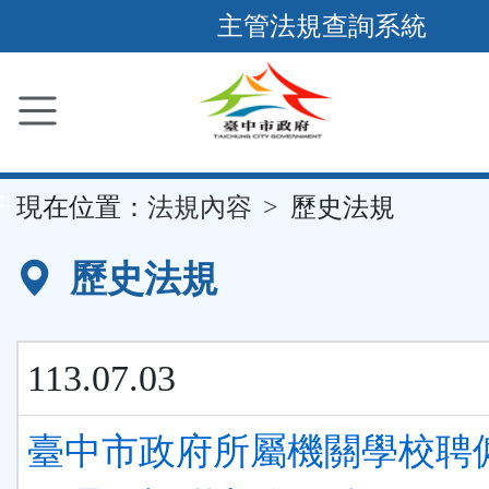
跳
主管法規查詢系統
到
主
要
內
容
::
現在位置：
法規內容
歷史法規
區
塊
歷史法規
113.07.03
臺中市政府所屬機關學校聘