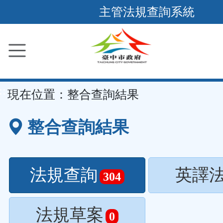
跳
主管法規查詢系統
到
主
要
內
容
::
現在位置：
整合查詢結果
區
塊
整合查詢結果
法規查詢
英譯
304
法規草案
0