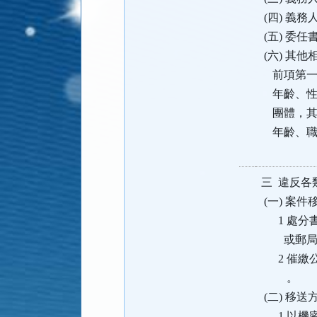
(四) 義
(五) 委
(六) 其
前項第一
年齡、性
團體，其
年齡、職
三 違反各
(一) 案
1 處分書
或郵局雙
2 催繳
。
(二) 移送
1 以機