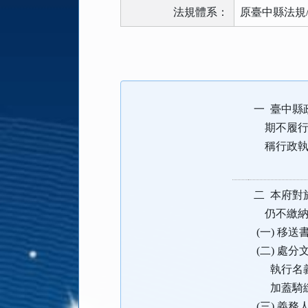
法規體系：
原臺中縣法規
法
規
功
能
一 臺中縣
按
鈕
期不履行
區
稱行政執行
二 本府對
仍不繳納
(一) 移
(二) 處
執行名義
加蓋騎縫
(三) 義