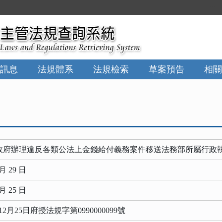
:::
訊息
法規體系
法規檢索
草案預告
相關
政府辦理違反各類公法上金錢給付義務案件移送法務部所屬行政
月 29 日
月 25 日
2月25日府授法規字第0990000099號