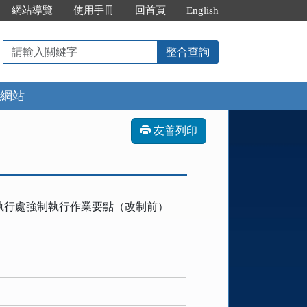
網站導覽
使用手冊
回首頁
English
請
整合查詢
輸
入
網站
關
鍵
字
友善列印
執行處強制執行作業要點（改制前）