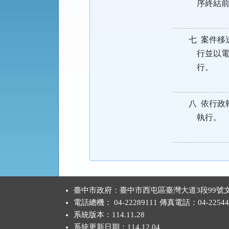
序終結前
七 案件移
行並以電話
行。
八 依行政
執行。
:::
臺中市政府：臺中市西屯區臺灣大道3段99號文
電話總機： 04-22289111 傳真電話：04-22544
系統版本：
114.11.28
系統更新日期：
114.12.04