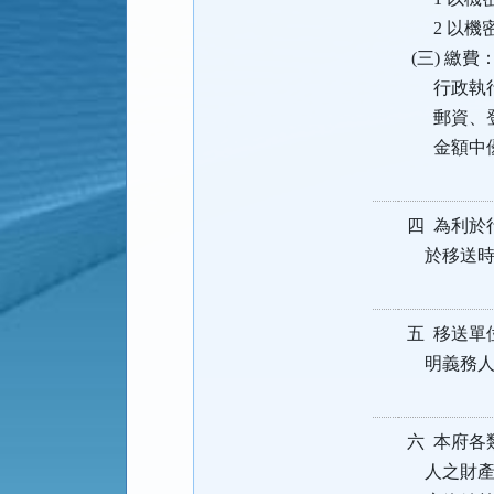
2 以機
(三) 繳費
行政執行
郵資、登
金額中優
四 為利於
於移送時
五 移送單
明義務人
六 本府各
人之財產