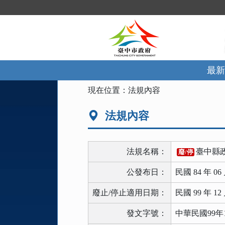
跳
到
主
要
內
容
區
最新
塊
:::
現在位置：
法規內容
法規內容
法規名稱：
臺中縣
廢/停
公發布日：
民國 84 年 06 
廢止/停止適用日期：
民國 99 年 12 
發文字號：
中華民國99年1