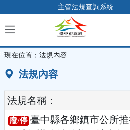
跳
主管法規查詢系統
到
主
要
內
容
::
現在位置：
法規內容
區
塊
法規內容
法規名稱：
臺中縣各鄉鎮市公所推
廢/停