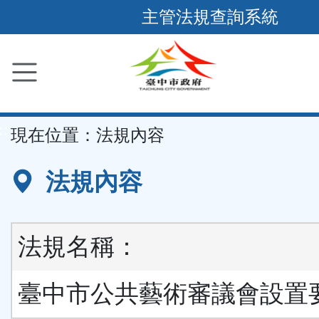
跳
主管法規查詢系統
到
主
要
內
容
::
現在位置：
法規內容
區
塊
法規內容
法規名稱：
臺中市公共藝術審議會設置