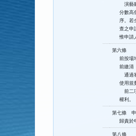
演藝廳申
分數高低
序。若全
查之申請
惟申請人
第六條 
前按場地
前繳清
通過審查
使用規
前二項申
權利。
第七條 
歸責於申
第八條 