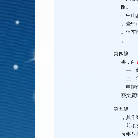
限。
中山堂可
、臺中市
。但本市
。
第四條 
書，向
一、每年
二、每年
申請使用
藝文廣場
第五
，其作業
前項審查
每年八月