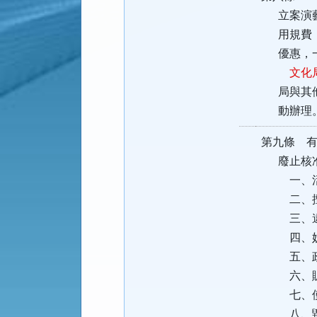
立案演藝
用規費；
優惠，一
文化
局與其他
動辦理
第九條 
廢止核准
一、活動
二、擅自
三、違背
四、妨
五、政黨
六、販售
七、使
八、毀損