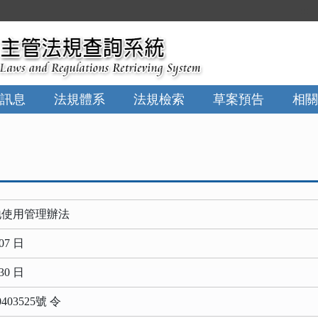
:::
訊息
法規體系
法規檢索
草案預告
相關
地使用管理辦法
07 日
30 日
03525號 令