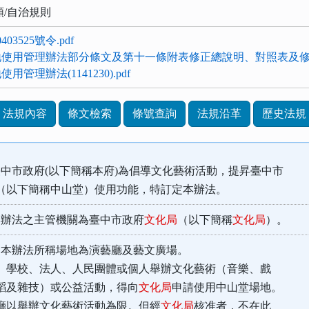
類/自治規則
03525號令.pdf
使用管理辦法部分條文及第十一條附表修正總說明、對照表及修正條
管理辦法(1141230).pdf
法規內容
條文檢索
條號查詢
法規沿革
歷史法規
中市政府(以下簡稱本府)為倡導文化藝術活動，提昇臺中市
以下簡稱中山堂）使用功能，特訂定本辦法。
本辦法之主管機關為臺中市政府
文化局
（以下簡稱
文化局
）。
本辦法所稱場地為演藝廳及藝文廣場。
校、法人、人民團體或個人舉辦文化藝術（音樂、戲
及雜技）或公益活動，得向
文化局
申請使用中山堂場地。
舉辦文化藝術活動為限。但經
文化局
核准者，不在此