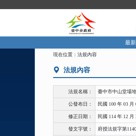
跳
到
主
要
內
容
區
最新
塊
:::
現在位置：
法規內容
法規內容
法規名稱：
臺中市中山堂場
公發布日：
民國 100 年 03 月 
修正日期：
民國 114 年 12 月 
發文字號：
府授法規字第11404