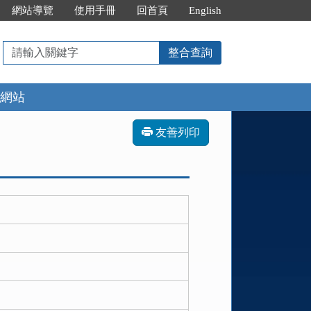
網站導覽
使用手冊
回首頁
English
請
整合查詢
輸
入
網站
關
鍵
字
友善列印