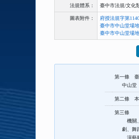
法規體系：
臺中市法規/文化
圖表附件：
府授法規字第11404
臺中市中山堂場地
臺中市中山堂場地使用
法
規
功
能
第一條 臺
按
鈕
中山堂（
區
第二條 
第三條 
機關、學
劇、舞蹈
演藝廳以