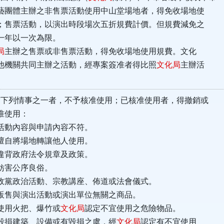
團體主辦之非售票活動使用中山堂場地者，得免收場地使
售票活動，以演出時段場次五折規費計價。但規費減免之
年以一次為限。
局
主辦之售票或非售票活動，得免收場地使用規費。文化
機關共同主辦之活動，經專案簽准者得比照
文化局
主辦活
。
有下列情事之一者，不予核准使用；已核准使用者，得撤銷或
使用：
內容與申請內容不符。
將場地轉讓他人使用。
政府法令規章及政策。
害公序良俗。
政治活動、宗教講座、佈道或法會儀式。
與演出活動或演出單位無關之商品。
用火把、爆竹或
文化局
認定不宜使用之危險物品。
建築、設備或有毀損之虞，經
文化局
認定有不宜使用