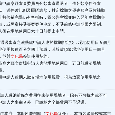
請案經審查委員會分類審查通過者，依各類案件評審
、送件數比例及團隊志願，排定檔期之優先順序及候補順
數候補完畢仍有空檔時，得公告空檔並納入翌年度檔期審
，或另案接受專案案件申請，不受前條申請期限之限制。
須在場地使用日六十日前提出申請。
通過審查之演藝廳申請人應於檔期排定後，場地使用日五個月
使用規費百分之四十預繳；其餘款項於場地使用日一個月
，並與
文化局
簽訂使用契約。
之藝文廣場申請人應於場地使用日十五日前繳清場地
費。
請人逾期未繳交場地使用規費，視為放棄使用場地之
申請人繳納前條之費用後未使用場地者，除有不可抗力或不可
請人之事由者外，已繳納之全部費用不予退還。
由本府、本府所屬機關（
文化局
除外）、本市各級學校或本市