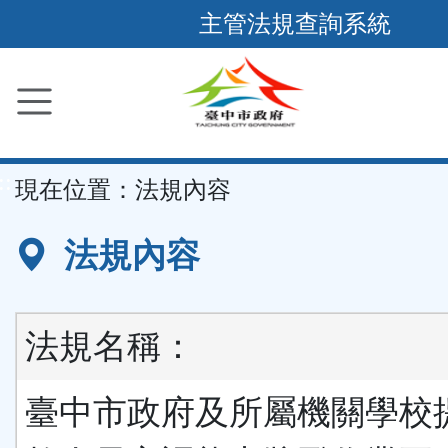
跳
主管法規查詢系統
到
主
要
內
容
::
現在位置：
法規內容
區
塊
法規內容
法規名稱：
臺中市政府及所屬機關學校