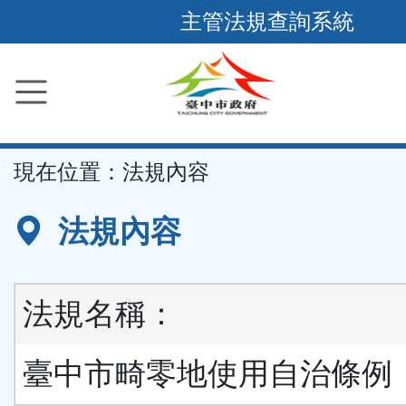
跳
主管法規查詢系統
到
主
要
內
容
::
現在位置：
法規內容
區
塊
法規內容
法規名稱：
臺中市畸零地使用自治條例