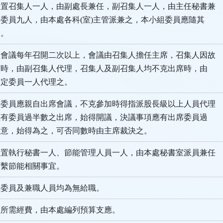
組置召集人一人，由副處長兼任，副召集人一人，由主任秘書兼
委員九人，由本處各科(室)主管派兼之，本小組委員應隨其
。
組會議每年召開二次以上，會議由召集人擔任主席，召集人因故
時，由副召集人代理，召集人及副召集人均不克出席時，由
定委員一人代理之。
組委員應親自出席會議，不克參加時得指派股長級以上人員代理
有委員過半數之出席，始得開議，決議事項應有出席委員過
意，始得為之，可否同數時由主席裁決之。
組置執行秘書一人、節能管理人員一人，由本處秘書室派員兼任
繫節能相關事宜。
組委員及兼職人員均為無給職。
組所需經費，由本處編列預算支應。