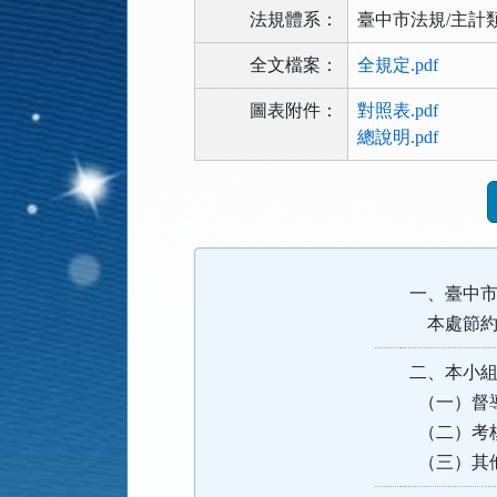
法規體系：
臺中市法規/主計
全文檔案：
全規定.pdf
圖表附件：
對照表.pdf
總說明.pdf
法
規
功
能
一、臺中市
按
鈕
本處節約
區
二、本小
（一）督
（二）考
（三）其