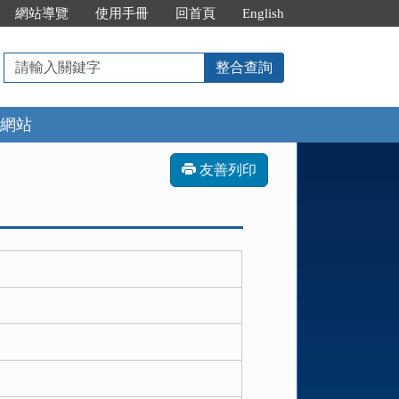
網站導覽
使用手冊
回首頁
English
請
整合查詢
輸
入
網站
關
鍵
字
友善列印