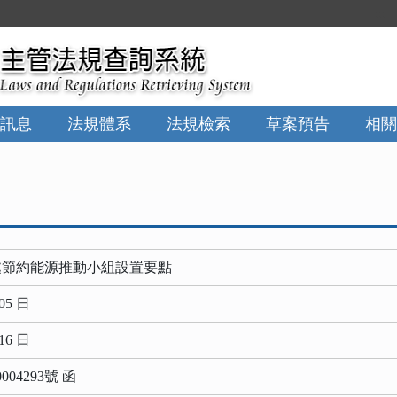
:::
訊息
法規體系
法規檢索
草案預告
相關
處節約能源推動小組設置要點
05 日
16 日
04293號 函