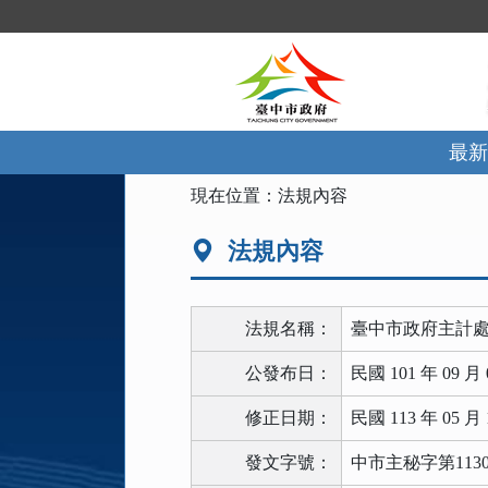
跳
到
主
要
內
容
區
最新
塊
:::
現在位置：
法規內容
法規內容
法規名稱：
臺中市政府主計
公發布日：
民國 101 年 09 月 
修正日期：
民國 113 年 05 月 
發文字號：
中市主秘字第11300