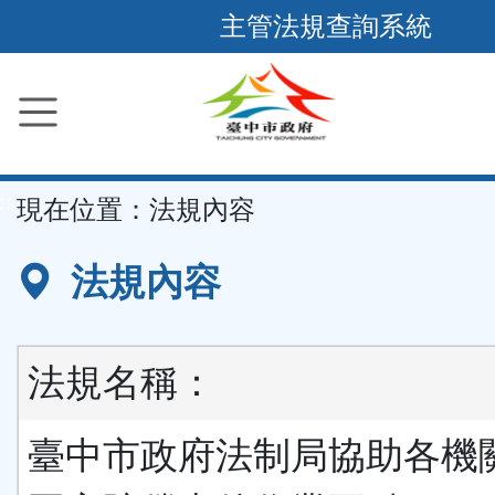
跳
主管法規查詢系統
到
主
要
內
容
::
現在位置：
法規內容
區
塊
法規內容
法規名稱：
臺中市政府法制局協助各機