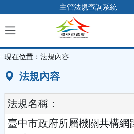
跳
主管法規查詢系統
到
主
要
內
容
::
現在位置：
法規內容
區
塊
法規內容
法規名稱：
臺中市政府所屬機關共構網