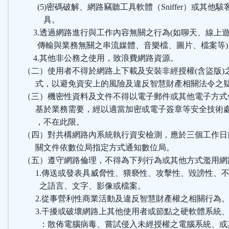
(5)密碼破解、網路竊聽工具軟體（Sniffer）或其他駭
具。
3.透過網路進行與工作內容無關之行為(如聊天、線上
傳輸與業務無關之串流媒體、音樂檔、圖片、檔案等)
4.其他非公務之使用，致浪費網路資源。
（二）使用者不得於網路上下載及安裝非經授權(含盜版)
式，以避免資安上的風險及違反智慧財產相關法令之
（三）機密性資料及文件不得以電子郵件或其他電子方式
基於業務需要，經以適當加密或電子簽章等安全技術
，不在此限。
（四）對共構網路內系統執行資安檢測，應於三個工作日
關文件依數位局指定方式通知數位局。
（五）遵守網路倫理，不得為下列行為或其他方式濫用網
1.傳送或發表具威脅性、猥褻性、攻擊性、毀謗性、不
之語言、文字、影像或檔案。
2.從事營利性商業活動及違反智慧財產權之相關行為
3.干擾或破壞網路上其他使用者或節點之硬軟體系統、
：散佈電腦病毒、嘗試侵入未經授權之電腦系統、或