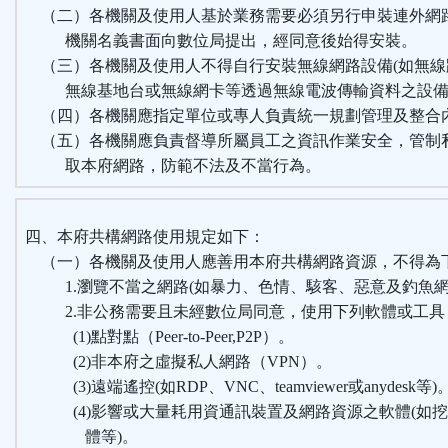
（二）各機關及使用人基於業務需要必須另行申裝連外網
機關名義書面向數位局提出，經同意後始得安裝。
（三）各機關及使用人不得自行安裝無線網路設備(如無線
無線基地台或無線網卡等透過無線電波傳輸資料之設備
（四）各機關應指定單位或專人負責統一規劃管理及整合
（五）各機關應負責督導所屬員工之資訊作業安全，管制
取本府網路，防範不法及不當行為。
四、本府共構網路使用規定如下：
（一）各機關及使用人應善用本府共構網路資源，不得為
1.瀏覽不當之網路(如暴力、色情、駭客、惡意及釣魚網
2.非公務需要且未經數位局同意，使用下列軟體或工具
(1)點對點（Peer-to-Peer,P2P）。
(2)非本府之虛擬私人網路（VPN）。
(3)遠端遙控(如RDP、VNC、teamviewer或anydesk等)
(4)影響或大量耗用資通訊裝置及網路資源之軟體(如挖
體等)。