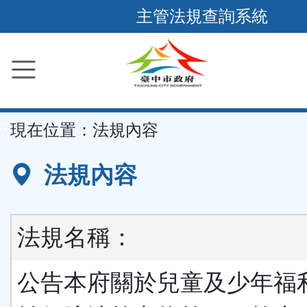
跳
主管法規查詢系統
到
主
要
內
容
::
現在位置：
法規內容
區
塊
法規內容
法規名稱：
公告本府關於兒童及少年福