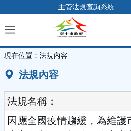
跳
主管法規查詢系統
到
主
要
內
容
::
現在位置：
法規內容
區
塊
法規內容
法規名稱：
因應全國疫情趨緩，為維護