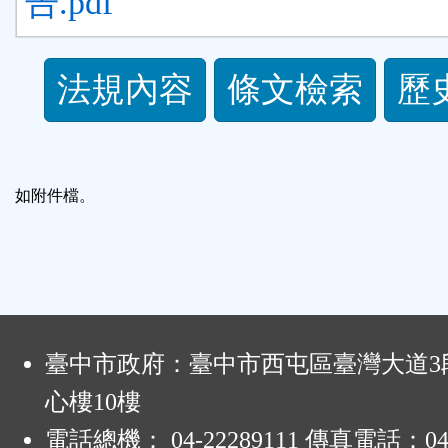
告.pdf
法
法規內容
條文檢索
歷
規
功
如附件檔。
能
按
鈕
:
臺中市政府：臺中市西屯區臺灣大道3段
區
心樓10樓
電話總機： 04-22289111 傳真電話：04-