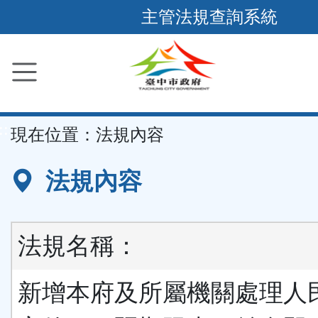
跳
主管法規查詢系統
到
主
要
內
容
::
現在位置：
法規內容
區
塊
法規內容
法規名稱：
新增本府及所屬機關處理人