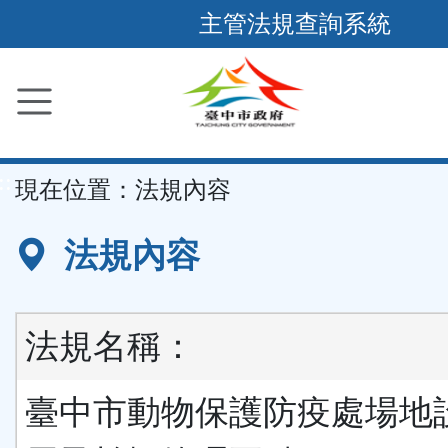
跳
主管法規查詢系統
到
主
要
內
容
::
現在位置：
法規內容
區
塊
法規內容
法規名稱：
臺中市動物保護防疫處場地