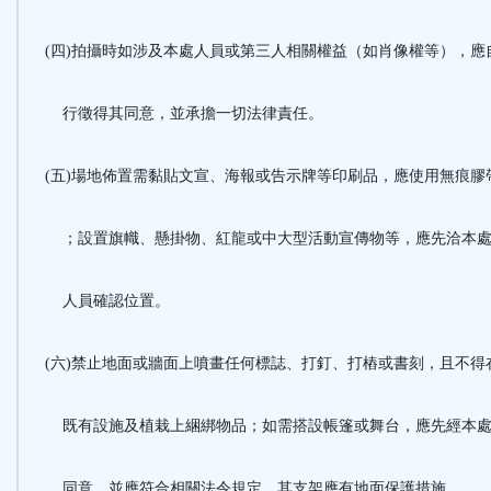
(四)拍攝時如涉及本處人員或第三人相關權益（如肖像權等），應
行徵得其同意，並承擔一切法律責任。
(五)場地佈置需黏貼文宣、海報或告示牌等印刷品，應使用無痕膠
；設置旗幟、懸掛物、紅龍或中大型活動宣傳物等，應先洽本
人員確認位置。
(六)禁止地面或牆面上噴畫任何標誌、打釘、打樁或書刻，且不得
既有設施及植栽上綑綁物品；如需搭設帳篷或舞台，應先經本
同意，並應符合相關法令規定，其支架應有地面保護措施。