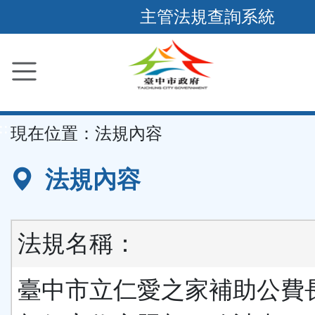
跳
主管法規查詢系統
到
主
要
內
容
::
現在位置：
法規內容
區
塊
法規內容
法規名稱：
臺中市立仁愛之家補助公費