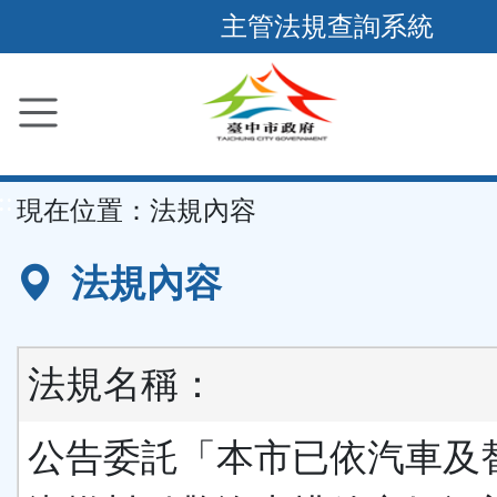
跳
主管法規查詢系統
到
主
要
內
容
::
現在位置：
法規內容
區
塊
法規內容
法規名稱：
公告委託「本市已依汽車及