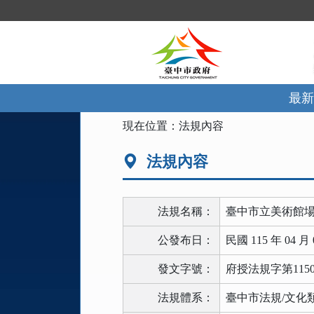
跳
到
主
要
內
容
區
最新
塊
:::
現在位置：
法規內容
法規內容
法規名稱：
臺中市立美術館
公發布日：
民國 115 年 04 月 
發文字號：
府授法規字第1150
法規體系：
臺中市法規/文化