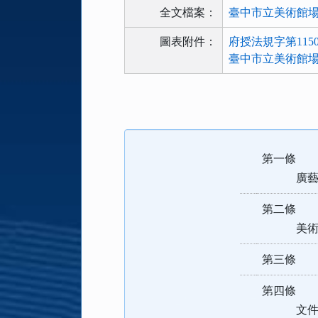
全文檔案：
臺中市立美術館場地使
圖表附件：
府授法規字第11501
臺中市立美術館場地
法
規
功
能
第一條 
按
鈕
廣藝術文
區
第二條 
美術館
第三條 
第四條 
文件，