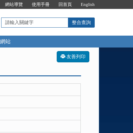
網站導覽
使用手冊
回首頁
English
請
整合查詢
輸
入
網站
關
鍵
字
友善列印