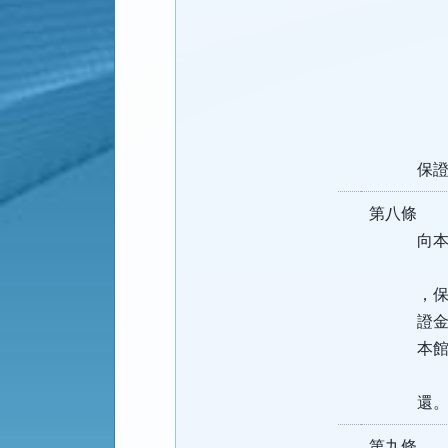
轉讓
三、違
四、於本
及服
五、其
前項使用
保證金
第八條 
向本館申
申請取消
，保證金
證金數額
本館退
未依第一
還。但因
第九條 