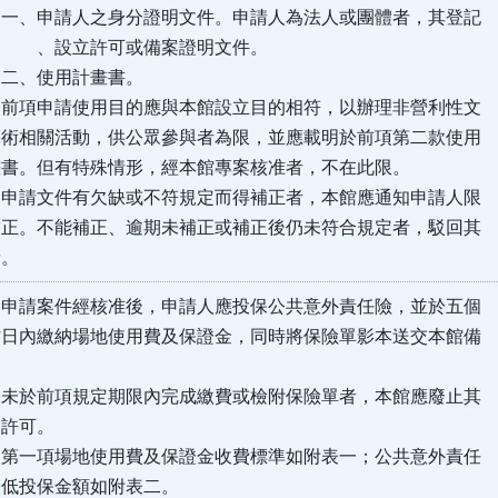
人之身分證明文件。申請人為法人或團體者，其登記
許可或備案證明文件。
用計畫書。
使用目的應與本館設立目的相符，以辦理非營利性文
關活動，供公眾參與者為限，並應載明於前項第二款使用
但有特殊情形，經本館專案核准者，不在此限。
有欠缺或不符規定而得補正者，本館應通知申請人限
不能補正、逾期未補正或補正後仍未符合規定者，駁回其
。
申請案件經核准後，申請人應投保公共意外責任險，並於五個
繳納場地使用費及保證金，同時將保險單影本送交本館備
。
規定期限內完成繳費或檢附保險單者，本館應廢止其
可。
地使用費及保證金收費標準如附表一；公共意外責任
投保金額如附表二。