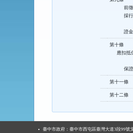
前徵得本
採行停
前項情形
證金扣
第十條 
應扣抵保
申請人未
保證金扣
第十一條
第十二條
:::
臺中市政府：臺中市西屯區臺灣大道3段99號文