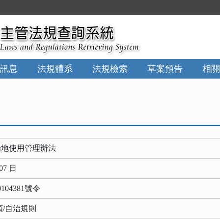
:::
訊息
法規體系
法規檢索
草案預告
相關
場地使用管理辦法
07 日
104381號令
類/自治規則