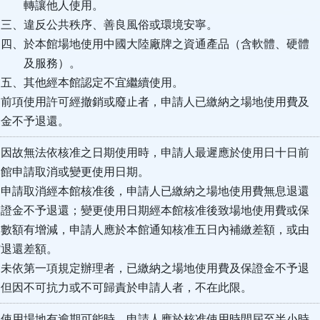
他人使用。
反公共秩序、善良風俗或環境安寧。
館場地使用中國大陸廠牌之資通產品（含軟體、硬體
務）。
他經本館認定不宜繼續使用。
許可經撤銷或廢止者，申請人已繳納之場地使用費及
不予退還。
因故無法依核准之日期使用時，申請人最遲應於使用日十日前
請取消或變更使用日期。
經本館核准後，申請人已繳納之場地使用費無息退還
不予退還；變更使用日期經本館核准後致場地使用費或保
有增減，申請人應於本館通知核准五日內補繳差額，或由
還差額。
項規定辦理者，已繳納之場地使用費及保證金不予退
不可抗力或不可歸責於申請人者，不在此限。
使用場地有逾期可能時，申請人應於核准使用時間屆至半小時