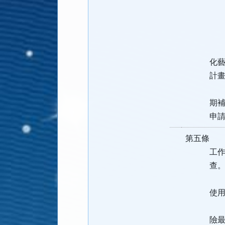
一、申請
、設立
二、使
前項申請
化藝術相
計畫書。
申請文件
期補正。
申請
第五條 
工作日內
查
未於前項
使用許
第一項場
險最低