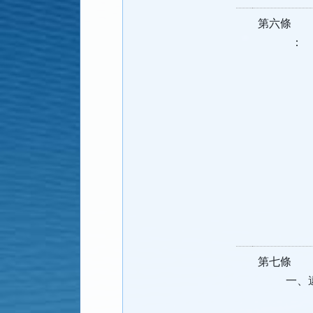
第六條 
：
一、本府
證
二、本館
證
三、經本
展、增
核准者
四、本館
五、本府
一
第七條 
一、違反
二、活動