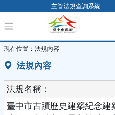
跳
主管法規查詢系統
到
主
要
內
容
::
現在位置：
法規內容
區
塊
法規內容
法規名稱：
臺中市古蹟歷史建築紀念建