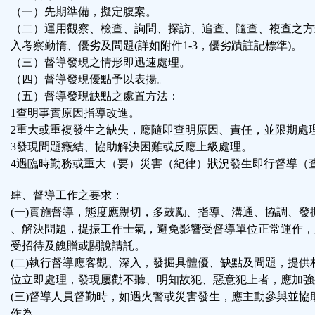
（一）先期準備，擬定腹案。
（二）運用觀察、檢查、詢問、探訪、追查、隨查、複查之方
入考察勤惰、優劣及問題(詳如附件1-3，優劣蹟註記標準)。
（三）督導發現之情形即迅速處理。
（四）督導發現優點予以表揚。
（五）督導發現缺點之處置方法：
1查明事實原因指導改進。
2重大或重複發生之缺失，應隨即查明原因、責任，並限期處
3發現問題癥結、協助解決困難或反應上級處理。
4遇臨時勤務或重大（要）災害（紀律）狀況發生即行督導（
肆、督導工作之要求：
(一)實施督導，態度應親切，多鼓勵、指導、溝通、協調、發
、解決問題，提振工作士氣，避免影響受督導單位正常運作，
受招待及餽贈或關說請託。
(二)執行督導應客觀、深入，發掘具體優、缺點及問題，提供
位立即處理，發現屢勸不聽、明知故犯、惡意犯上者，應加強
(三)督導人員督勤時，如遇火警或災害發生，應主動參與並協
作為。