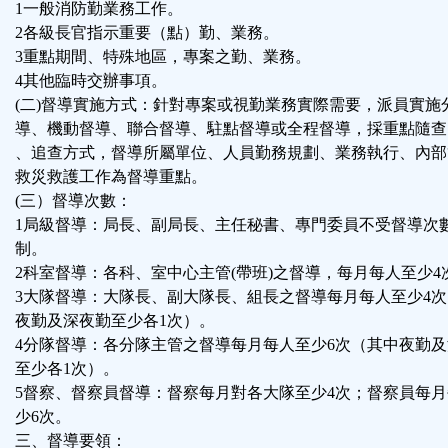
1一般消防勤業務工作。
2各級長官指示重要（點）勤、業務。
3重點期間、特殊地區，專案之勤、業務。
4其他臨時交辦事項。
(二)督導實施方式：針對專案或視勤業務實際需要，派員實施
導、機動督導、聯合督導、駐點督導或全程督導，採重點隨查
、追查方式，督導所屬單位、人員勤務規劃、業務執行、內部
救災救護工作為督導重點。
(三）督導次數：
1局級督導：局長、副局長、主任秘書、專門委員不受督導次
制。
2科室督導：各科、室中心主管(帶班)之督導，每月每人至少4
3大隊督導：大隊長、副大隊長、組長之督導每月每人至少4
夜勤及深夜勤至少各1次）。
4分隊督導：各分隊主管之督導每月每人至少6次（其中夜勤
至少各1次）。
5督察、督察員督導：督察每月對各大隊至少4次；督察員每
少6次。
三、督導要領：