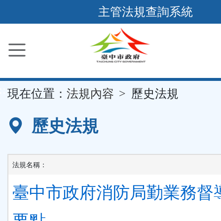
跳
主管法規查詢系統
到
主
要
內
容
::
現在位置：
法規內容
歷史法規
區
塊
歷史法規
法規名稱：
臺中市政府消防局勤業務督
要點