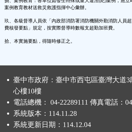
捌、案例教育：各單位如發生特殊或重大違法(紀)案例，應立
案例教育教材送救災救護指揮中心彙辦。
玖、各級督導人員依「內政部消防署消防機關外勤消防人員超
費核發要點」規定，按實際督導時數報支超勤加班費。
拾、本實施要點，得隨時修正之。
:
臺中市政府：臺中市西屯區臺灣大道3段
心樓10樓
電話總機： 04-22289111 傳真電話：04-
系統版本：
114.11.28
系統更新日期：
114.12.04