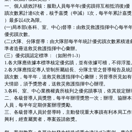
一、個人績效評核：服勤人員每半年(優劣蹟得互相抵消後)優
蹟次數累計達6次者，核予嘉獎（申誡）1次，每半年累計嘉
）最多以4次為限。
(一)局本部(各科、室、中心)督導：由救災救護指揮中心每半
優劣蹟次數。
(二)大隊、分隊督導：由大隊部每半年統計優劣蹟次數累積達
準者造冊送救災救護指揮中心彙辦。
(三）優劣蹟認定標準：（如附件1-3）
1.各大隊應依據本標準核定優劣蹟，並有依據可稽，不得浮濫
2.各大隊應指定專人管制所屬組長、分隊主管之督導報告及統
蹟次數，每半年，送救災救護指揮中心彙辦；另督導所見如有
大情節，須予獎懲者，送救災救護指揮中心辦理。
3.各科、室、中心業務權責所核列之優劣蹟事項，依其規定辦
二、各級督導人員獎懲，每半年辦理獎懲一次；辦理、協辦本
人員，每半年定期併案辦理獎勵。
三、各級督導人員於督導時，主動發現重大事蹟有利本局工作
興利，經查屬實者，專案簽請敘獎。