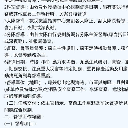
不定時機動督導，主要以慰勉基層服勤人員為主。
2科室督導：由救災救護指揮中心規劃督導日期，另有關執行
務或其他重要工作執行時，另案簽核督導。
3大隊督導：救災救護指揮中心規劃各大隊正、副大隊長督導
含括日勤、夜勤或深夜勤。
4分隊督導：由各大隊自行規劃所屬各分隊主管督導(應含括日
或深夜勤)，並報局備查。
5督察、督察員督導：採自主性規劃，採不定時機動督導，獨
導，以督導勤務為主。
6督導日期、時段（間）應力求均衡、尤應注意黎明、黃昏、
、勤務交接、注意重大災害等特定勤務、重要節慶活動及用膳
勤務死角列為督導重點。
7督導單位（地區），應兼顧山地與海邊、市區與郊區，且對
(或單位及特殊地區)之消防安全查察工作、水源查察、危險物
取締等應加強督導。
（二）任務交付：依主官指示、當前工作重點及前次督導所見
問題綜合規劃。
二、督導工作範圍：
(一）督導項目：