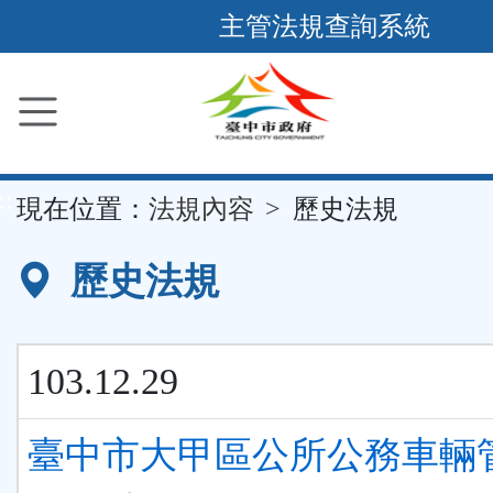
跳
主管法規查詢系統
到
主
要
內
容
::
現在位置：
法規內容
歷史法規
區
塊
歷史法規
103.12.29
臺中市大甲區公所公務車輛