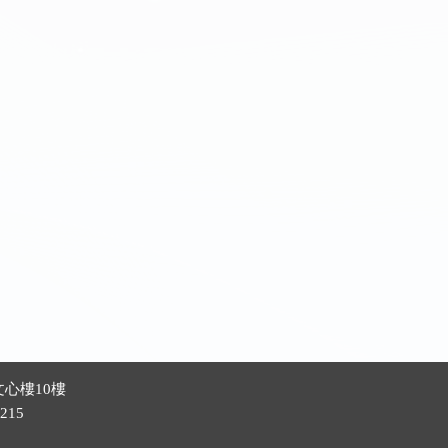
心樓10樓
215