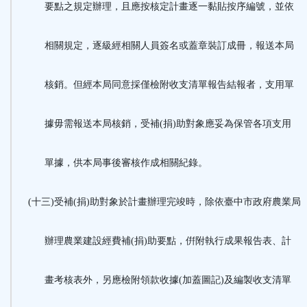
要點之規定辦理，且應按核定計畫逐一黏貼按序編號，並依
相關規定，逐級經相關人員簽名或蓋章裝訂成冊，報送本局
核銷。但經本局同意採僅檢附收支清單報告結報者，支用單
據毋需報送本局核銷，受補(捐)助對象應妥為保管各項支用
單據，供本局事後審核作成相關紀錄。
(十三)受補(捐)助對象於計畫辦理完竣時，除依臺中市政府農業局
辦理農業建設經費補(捐)助要點，倂附執行成果報告表、計
畫考核表外，另應檢附領款收據(加蓋圖記)及編製收支清單