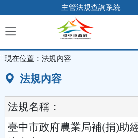
跳
主管法規查詢系統
到
主
要
內
容
::
現在位置：
法規內容
區
塊
法規內容
法規名稱：
臺中市政府農業局補(捐)助