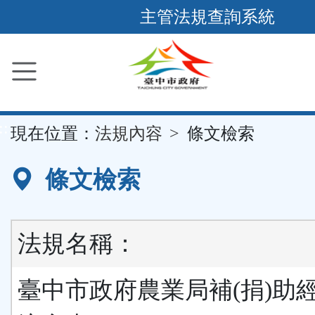
跳
主管法規查詢系統
到
主
要
內
容
::
現在位置：
法規內容
條文檢索
區
塊
條文檢索
法規名稱：
臺中市政府農業局補(捐)助