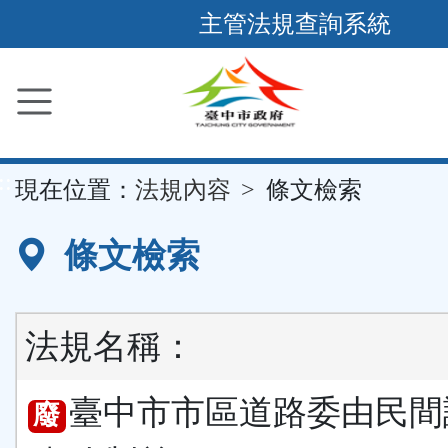
跳
主管法規查詢系統
到
主
要
內
容
::
現在位置：
法規內容
條文檢索
區
塊
條文檢索
法規名稱：
臺中市市區道路委由民間
廢