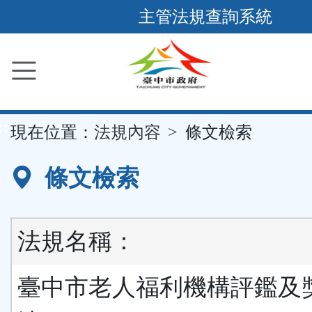
跳
主管法規查詢系統
到
主
要
內
容
::
現在位置：
法規內容
條文檢索
區
塊
條文檢索
法規名稱：
臺中市老人福利機構評鑑及