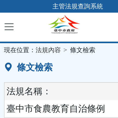
跳
主管法規查詢系統
到
主
要
內
容
::
現在位置：
法規內容
條文檢索
區
塊
條文檢索
法規名稱：
臺中市食農教育自治條例