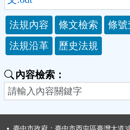
法
法規內容
條文檢索
條號
規
法規沿革
歷史法規
功
能
內容檢索：
按
鈕
區
:
臺中市政府：臺中市西屯區臺灣大道3段