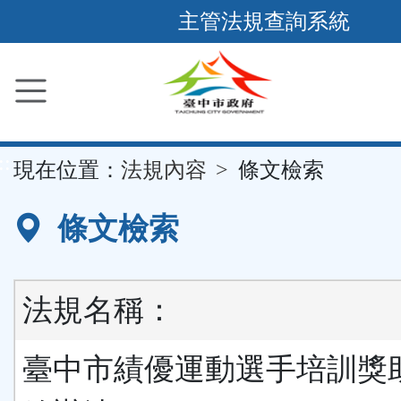
跳
主管法規查詢系統
到
主
要
內
容
::
現在位置：
法規內容
條文檢索
區
塊
條文檢索
法規名稱：
臺中市績優運動選手培訓獎