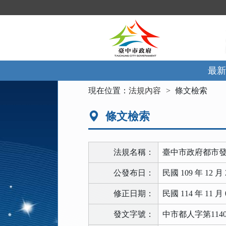
跳
到
主
要
內
容
區
最新
塊
:::
現在位置：
法規內容
條文檢索
條文檢索
法規名稱：
臺中市政府都市
公發布日：
民國 109 年 12 月 
修正日期：
民國 114 年 11 月 
發文字號：
中市都人字第1140