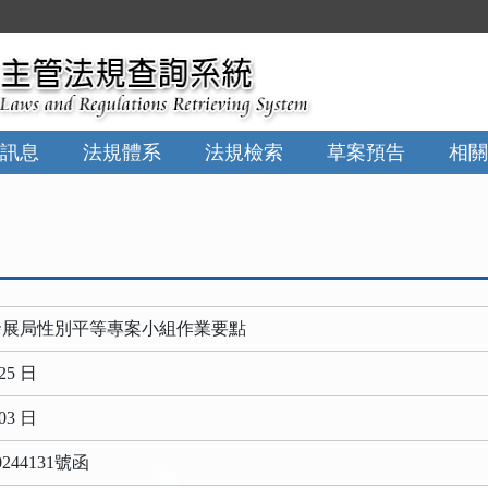
:::
訊息
法規體系
法規檢索
草案預告
相關
發展局性別平等專案小組作業要點
25 日
03 日
244131號函