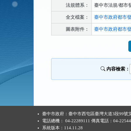
法規體系：
臺中市法規/都市
全文檔案：
臺中市政府都市發展
圖表附件：
臺中市政府都市發
法
規
功
能
內容檢索：
按
鈕
區
:::
臺中市政府：臺中市西屯區臺灣大道3段99號文
電話總機： 04-22289111 傳真電話：04-22544
系統版本：
114.11.28