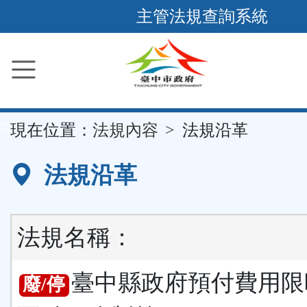
跳
主管法規查詢系統
到
主
要
內
容
::
現在位置：
法規內容
法規沿革
區
塊
法規沿革
法規名稱：
臺中縣政府預付費用限
廢/停