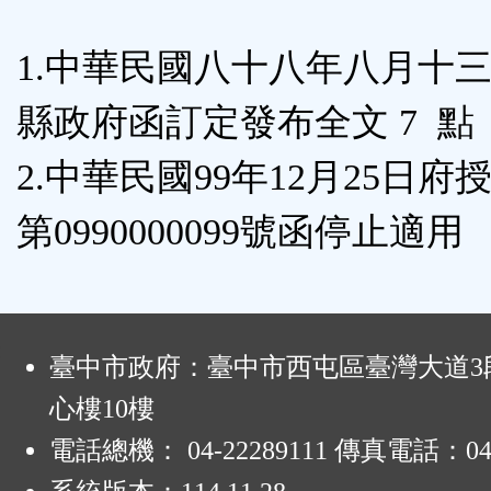
能
1.中華民國八十八年八月十
按
縣政府函訂定發布全文 7 點
鈕
2.中華民國99年12月25日府
區
第0990000099號函停止適用
:
臺中市政府：臺中市西屯區臺灣大道3段
心樓10樓
電話總機： 04-22289111 傳真電話：04-