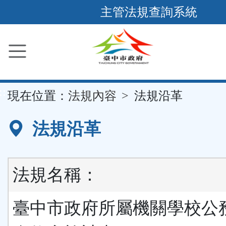
跳
主管法規查詢系統
到
主
要
內
容
::
現在位置：
法規內容
法規沿革
區
塊
法規沿革
法規名稱：
臺中市政府所屬機關學校公